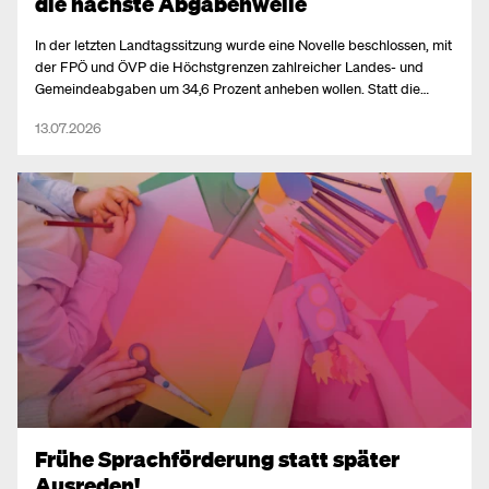
die nächste Abgabenwelle
In der letzten Landtagssitzung wurde eine Novelle beschlossen, mit
der FPÖ und ÖVP die Höchstgrenzen zahlreicher Landes- und
Gemeindeabgaben um 34,6 Prozent anheben wollen. Statt die
Verwaltung effizienter zu machen, sollen wieder Bürger:innen und
13.07.2026
Betriebe zahlen.
Frühe Sprachförderung statt später
Ausreden!