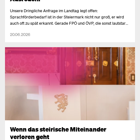
Unsere Dringliche Anfrage im Landtag legt offen:
Sprachförderbedarf ist in der Steiermark nicht nur groß, er wird
auch oft zu spät erkannt. Gerade FPÖ und ÖVP, die sonst lautstark
Integration fordern, bremsen ausgerechnet dort, wo echte
20.06.2026
Integration beginnt.
Wenn das steirische Miteinander
verloren geht