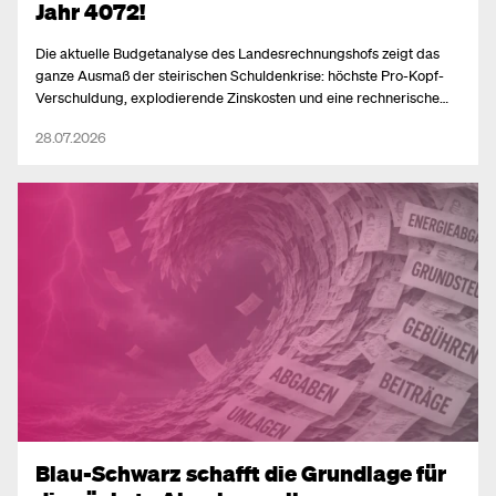
Jahr 4072!
Die aktuelle Budgetanalyse des Landesrechnungshofs zeigt das
ganze Ausmaß der steirischen Schuldenkrise: höchste Pro-Kopf-
Verschuldung, explodierende Zinskosten und eine rechnerische
Verschuldungsdauer von 2.046 Jahren. Bis Herbst braucht es ein
28.07.2026
echtes Reformpaket.
Blau-Schwarz schafft die Grundlage für