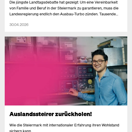
Die jüngste Landtagsdebatte hat gezeigt: Um eine Vereinbarkeit
von Familie und Beruf in der Steiermark zu garantieren, muss die
Landesregierung endlich den Ausbau-Turbo zünden. Tausende
Kinder warten weiterhin auf einen Platz in Kindergarten oder
30.04.2026
Krippe – und die Landesregierung redet den Mangel nach wie vor
klein.
Auslandssteirer zurückholen!
Wie die Steiermark mit internationaler Erfahrung ihren Wohlstand
sichern kann.