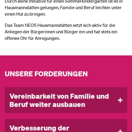
Durch seine Initiative für einen Sommerkindergarten ist es in
Hausmannstätten gelungen, Familie und Beruf leichter unter
einen Hut zu bringen.
Das Team NEOS Hausmannstätten setzt sich aktiv für die
Anliegen der Bürgerinnen und Bürger ein und hat stets ein
offenes Ohr für Anregungen.
UNSERE FORDERUNGEN
Vereinbarkeit von Familie und
Beruf weiter ausbauen
Durch Initiativen von NEOS-Hausmannstätten wurde die
Betreuungssituation in den letzten Jahren stark
Verbesserung der
verbessert. Wir fordern einen weiteren Ausbau der