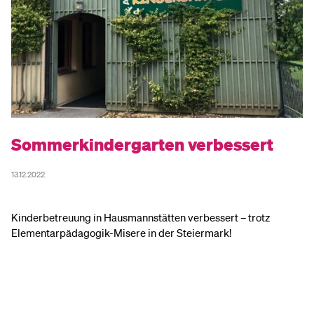
Sommerkindergarten verbessert
B
13.12.2022
13.
Kinderbetreuung in Hausmannstätten verbessert – trotz
De
Elementarpädagogik-Misere in der Steiermark!
gr
na
Ge
Be
In
un