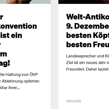
r
Welt-Antik
onvention
9. Dezember
st ein
besten Köpf
r
besten Fre
im
Landessprecher und K
ag!
Ziel ist ein neues Jahr 
Freunderl. Daher laute
Die Haltung von ÖVP
Korruption: Das Mögli
er Ablehnung opferten
tar ihrer
09.12.2022