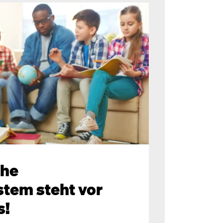
che
tem steht vor
s!