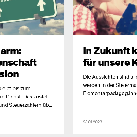
larm:
In Zukunft 
enschaft
für unsere 
nsion
Die Aussichten sind al
werden in der Steierma
leibt bis zum
Elementarpädagog:inne
im Dienst. Das kostet
 und Steuerzahlern über
bmann Niko Swatek
nicht länger ein
23.01.2023
ein!”