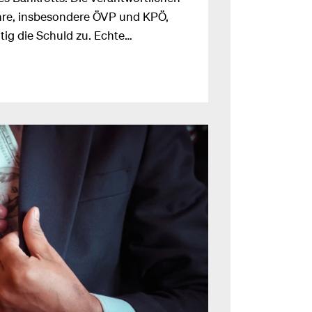
ahre, insbesondere ÖVP und KPÖ,
tig die Schuld zu. Echte
en nicht am Tisch und es scheint,
herige Finanzdirektor, sondern auch
der aktuellen Misere überfordert