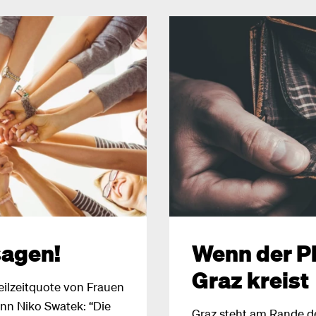
sagen!
Wenn der Pl
Graz kreist
eilzeitquote von Frauen
nn Niko Swatek: “Die
Graz steht am Rande de