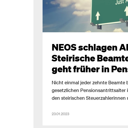
NEOS schlagen A
Steirische Beamt
geht früher in Pe
Nicht einmal jeder zehnte Beamte b
gesetzlichen Pensionsantrittsalter 
den steirischen Steuerzahlerinnen
25.000 Euro pro Tag. NEOS-Klubo
fordert: “Das Land Steiermark darf 
23.01.2023
Frühpensionsparadies für Beamte s