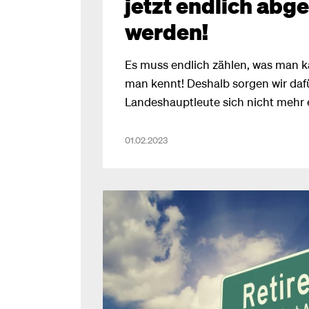
jetzt endlich abg
werden!
Es muss endlich zählen, was man k
man kennt! Deshalb sorgen wir dafü
Landeshauptleute sich nicht mehr
wer Chef in den ORF-Landesstudios
glauben, aber diese Unsitte ist no
01.02.2023
verankert! Mit der mehrheitlichen
unserem Antrag zur “Abschaffung 
der Landespolitik im ORF” haben wi
mehr Unabhängigkeit gesetzt.