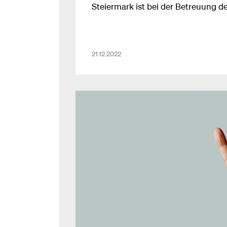
Steiermark ist bei der Betreuung de
Kinder österreichisches Schlussli
Frauen in der Steiermark kaum eine
Erwerbsleben teilzunehmen. Für ei
21.12.2022
das eigentlich unvorstellbar!”