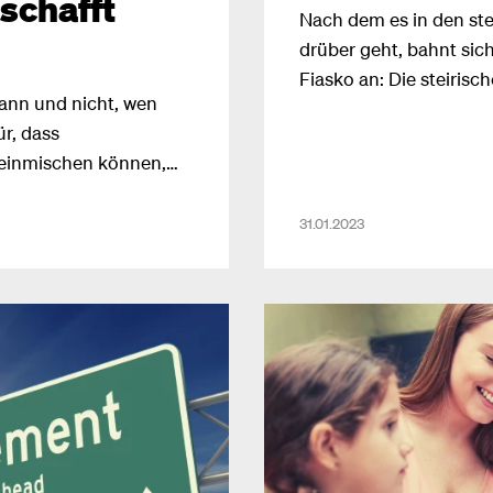
eschafft
Nach dem es in den ste
drüber geht, bahnt sic
Fiasko an: Die steiris
ann und nicht, wen
im vergangenen Schulja
r, dass
Überstunden geleistet 
 einmischen können,
 werden soll. Kaum zu
ch immer gesetzlich
31.01.2023
 Zustimmung zu
des Mitspracherechts
r den ersten Schritt zu