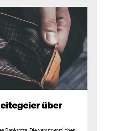
eitegeier über
s Bankrotts. Die verantwortlichen