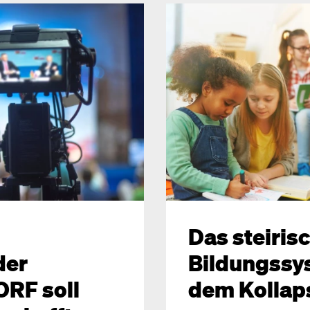
Das steiris
der
Bildungssys
ORF soll
dem Kollap