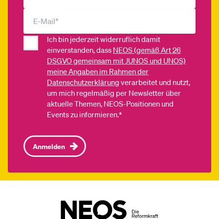
Ich bin jederzeit widerruflich damit
einverstanden, dass
NEOS (gemäß Art 26
DSGVO gemeinsam mit JUNOS und UNOS)
meine Angaben im Rahmen der
Datenschutzerklärung
verarbeitet und nutzt,
um mich regelmäßig per Newsletter über
aktuelle Themen, NEOS-Positionen und
Events zu informieren.*
Anmelden