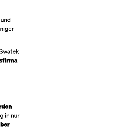
 und
eniger
 Swatek
esfirma
arden
g in nur
aber