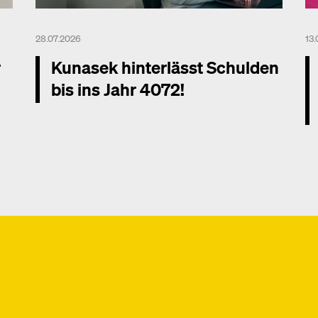
28.07.2026
13
r
Kunasek hinterlässt Schulden
bis ins Jahr 4072!
Mehr dazu
Me