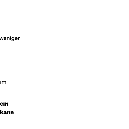
 weniger
 im
ein
, kann