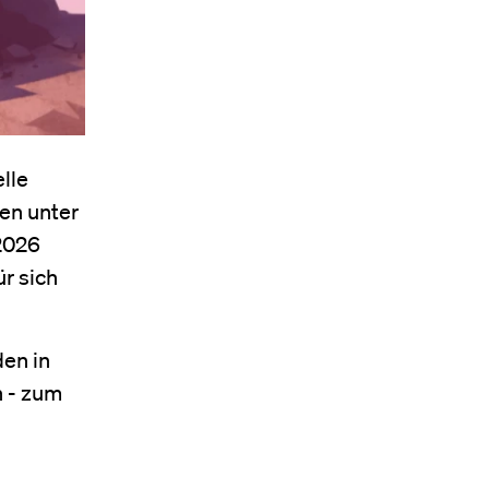
lle
en unter
2026
ür sich
den in
 - zum