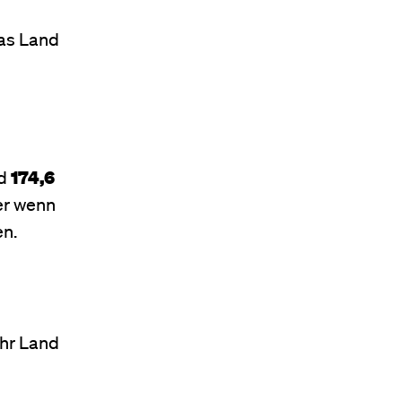
das Land
nd
174,6
er wenn
en.
ihr Land