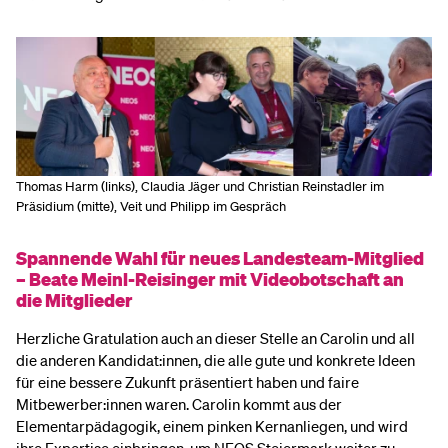
Thomas Harm (links), Claudia Jäger und Christian Reinstadler im
Präsidium (mitte), Veit und Philipp im Gespräch
Spannende Wahl für neues Landesteam-Mitglied
– Beate Meinl-Reisinger mit Videobotschaft an
die Mitglieder
Herzliche Gratulation auch an dieser Stelle an Carolin und all
die anderen Kandidat:innen, die alle gute und konkrete Ideen
für eine bessere Zukunft präsentiert haben und faire
Mitbewerber:innen waren. Carolin kommt aus der
Elementarpädagogik, einem pinken Kernanliegen, und wird
ihre Expertise einbringen, um NEOS Steiermark weiter zu