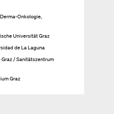
t Derma-Onkologie,
sche Universität Graz
sidad de La Laguna
 Graz / Sanitätszentrum
sium Graz