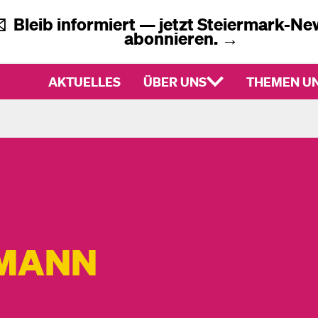
✉️
Bleib informiert — jetzt
Steiermark-New
abonnieren.
→
AKTUELLES
ÜBER UNS
THEMEN UN
EMANN