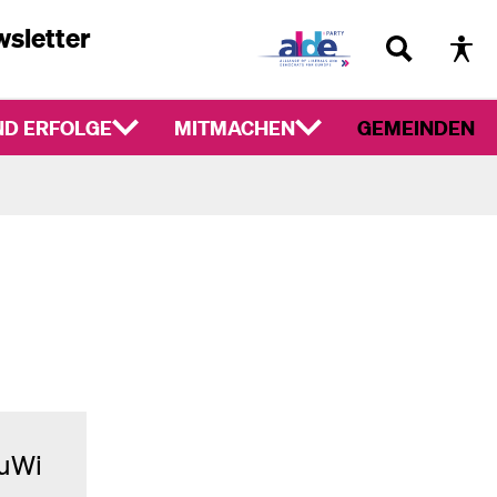
sletter
D ERFOLGE
MITMACHEN
GEMEINDEN
LuWi