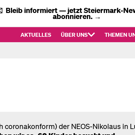
✉️
Bleib informiert — jetzt
Steiermark-New
abonnieren.
→
AKTUELLES
ÜBER UNS
THEMEN UN
ch coronakonform) der NEOS-Nikolaus in 