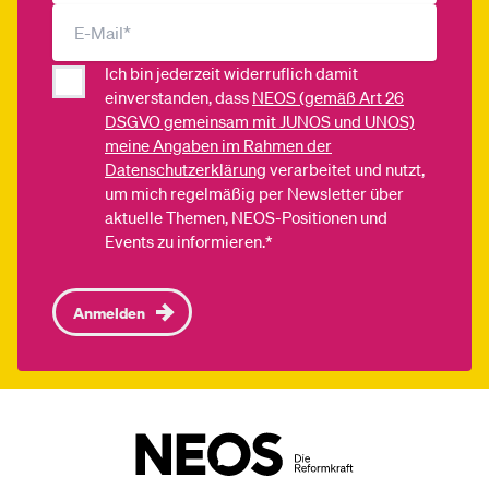
Ich bin jederzeit widerruflich damit
einverstanden, dass
NEOS (gemäß Art 26
DSGVO gemeinsam mit JUNOS und UNOS)
meine Angaben im Rahmen der
Datenschutzerklärung
verarbeitet und nutzt,
um mich regelmäßig per Newsletter über
aktuelle Themen, NEOS-Positionen und
Events zu informieren.*
Anmelden