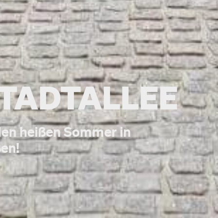
TADTALLEE
den heißen Sommer in
ßen!