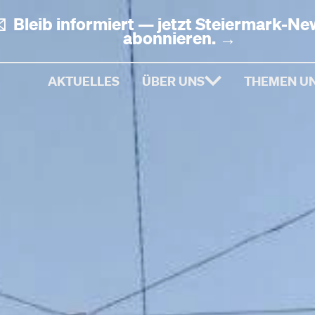
✉️
Bleib informiert — jetzt
Steiermark-New
abonnieren.
→
AKTUELLES
ÜBER UNS
THEMEN UN