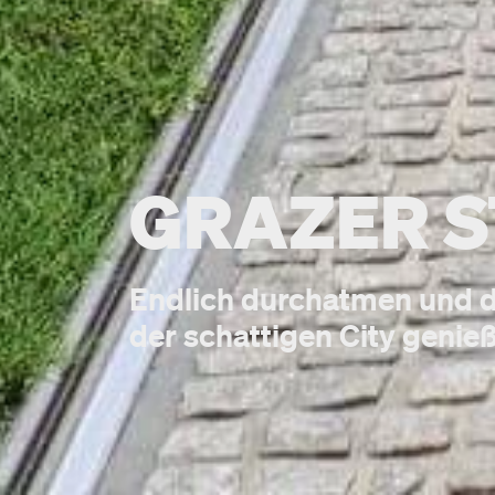
GRAZER S
Endlich durchatmen und 
der schattigen City genie