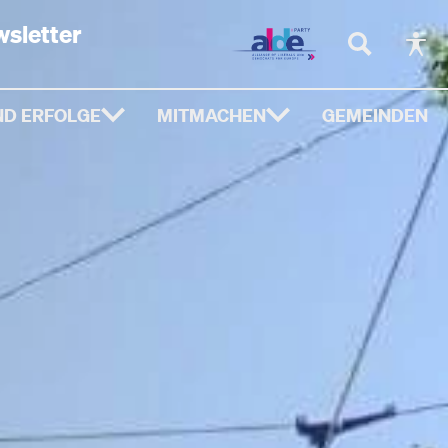
sletter
D ERFOLGE
MITMACHEN
GEMEINDEN