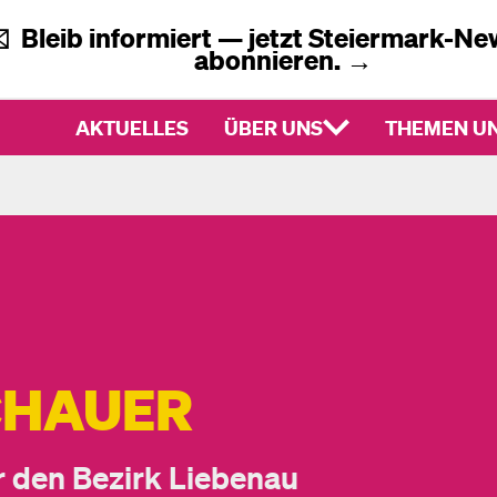
✉️
Bleib informiert — jetzt
Steiermark-New
abonnieren.
→
AKTUELLES
ÜBER UNS
THEMEN UN
CHAUER
 den Bezirk Liebenau