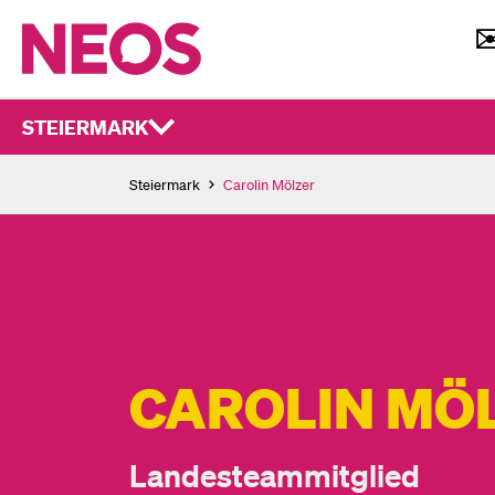
STEIERMARK
Steiermark
Carolin Mölzer
CAROLIN MÖ
Landesteammitglied