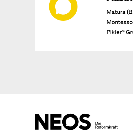
Matura (B
Montessor
Pikler® G