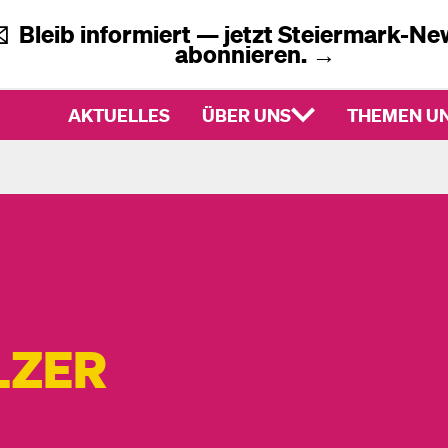
✉️
Bleib informiert — jetzt
Steiermark-New
abonnieren.
→
AKTUELLES
ÜBER UNS
THEMEN UN
LZER