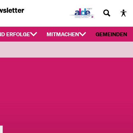
sletter
D ERFOLGE
MITMACHEN
GEMEINDEN
L