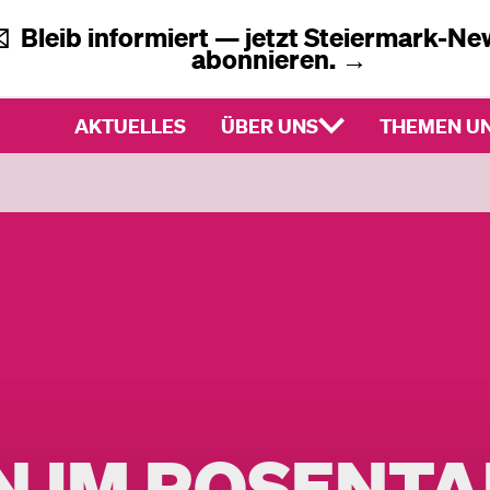
✉️
Bleib informiert — jetzt
Steiermark-New
abonnieren.
→
AKTUELLES
ÜBER UNS
THEMEN UN
AN IM ROSENTA