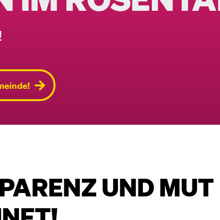
!
meinde!
PARENZ UND MUT
UNFT!